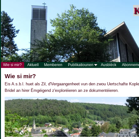
K
Wie si mir?
Aktuell
Memberen
Publikatiounen
Ausbléck
Abonnem
Wie si mir?
Eis A.s.b.l. huet als Zil, d'Vergaangenheet vun den zwou Uertschafte Kopl
Bridel an hirer Ëmgéigend z'exploréieren an ze dokumentéieren.