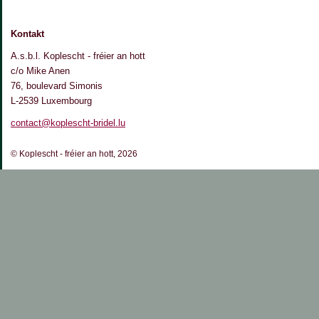
Kontakt
A.s.b.l. Koplescht - fréier an hott
c/o Mike Anen
76, boulevard Simonis
L-2539 Luxembourg
contact@koplescht-bridel.lu
© Koplescht - fréier an hott, 2026