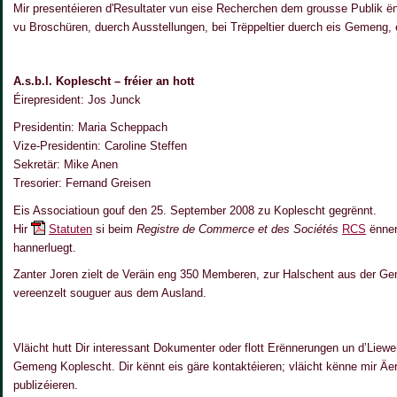
Mir presentéieren d'Resultater vun eise Recherchen dem grousse Publik ë
vu Broschüren, duerch Ausstellungen, bei Trëppeltier duerch eis Gemeng, 
A.s.b.l. Koplescht – fréier an hott
Éirepresident: Jos Junck
Presidentin: Maria Scheppach
Vize-Presidentin: Caroline Steffen
Sekretär: Mike Anen
Tresorier: Fernand Greisen
Eis Associatioun gouf den 25. September 2008 zu Koplescht gegrënnt.
Hir
Statuten
si beim
Registre de Commerce et des Sociétés
RCS
ënner
hannerluegt.
Zanter Joren zielt de Veräin eng 350 Memberen, zur Halschent aus der G
vereenzelt souguer aus dem Ausland.
Vläicht hutt Dir interessant Dokumenter oder flott Erënnerungen un d’Liewe
Gemeng Koplescht. Dir kënnt eis gäre kontaktéieren; vläicht kënne mir Äer
publizéieren.