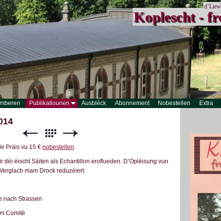
d’Liew
Koplescht - fr
mberen
Publikatiounen
Ausbléck
Abonnement
Nobestellen
Extra
2014
 de Präis vu 15 €
nobestellen
.
ir déi éischt Säiten als Echantillon eroflueden. D’Opléisung vun
Verglach mam Drock reduzéiert.
e nach Strassen
m Comité