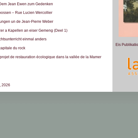
em Jean Ewen zum Gedenken
oossen – Rue Lucien Wercollier
ungen un de Jean-Pierre Weber
er a Kapellen an eiser Gemeng (Deel 1)
htsunterricht einmal anders
Eis Publikati
capitale du rock
projet de restauration écologique dans la vallée de la Mamer
t, 2026