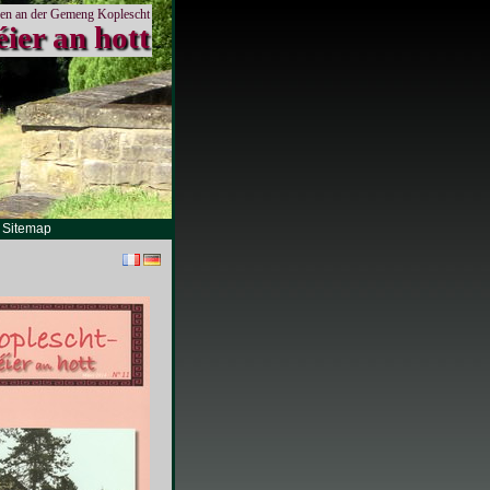
en an der Gemeng Koplescht
éier an hott
Sitemap