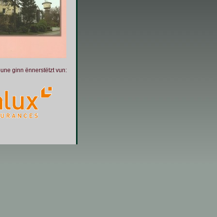
oune ginn ënnerstëtzt vun: