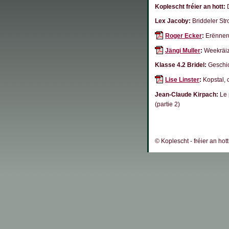
Koplescht fréier an hott:
D
Lex Jacoby:
Briddeler Str
Roger Ecker
:
Erënner
Jängi Muller
:
Weekräiz
Klasse 4.2 Bridel:
Geschic
Lise Linster
:
Kopstal, 
Jean-Claude Kirpach:
Le 
(partie 2)
© Koplescht - fréier an hot