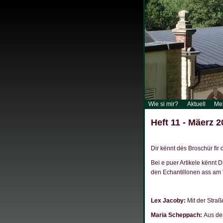
Wie si mir?
Aktuell
Me
Heft 11 - Mäerz 
Dir kënnt dës Broschür fir
Bei e puer Artikele kënnt D
den Echantillonen ass am 
Lex Jacoby:
Mit der Straß
Maria Scheppach:
Aus de