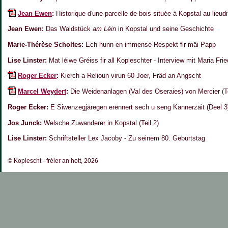
Jean Ewen
:
Historique d'une parcelle de bois située à Kopstal au lieud
Jean Ewen:
Das Waldstück
am Léin
in Kopstal und seine Geschichte
Marie-Thérèse Scholtes:
Ech hunn en immense Respekt fir mäi Papp
Lise Linster:
Mat léiwe Gréiss fir all Kopleschter - Interview mit Maria Fri
Roger Ecker
:
Kierch a Relioun virun 60 Joer, Fräd an Angscht
Marcel Weydert
:
Die Weidenanlagen (Val des Oseraies) von Mercier (Te
Roger Ecker:
E Siwenzegjäregen erënnert sech u seng Kannerzäit (Deel 3
Jos Junck:
Welsche Zuwanderer in Kopstal (Teil 2)
Lise Linster:
Schriftsteller Lex Jacoby - Zu seinem 80. Geburtstag
© Koplescht - fréier an hott, 2026