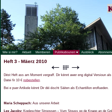
K
Wie si mir?
Aktuell
Memberen
Publikatiounen
Ausbléck
Abonnem
Heft 3 - Mäerz 2010
Dëst Heft ass am Moment vergraff. Dir kënnt awer eng digital Versioun al
Datei fir 10 €
nobestellen
.
Bei e puer Artikele kënnt Dir déi éischt Säiten als Echantillon eroflueden.
Maria Scheppach:
Aus unserer Arbeit
Lex Jacoby:
Kopleschter Stroossen – Vum Stouss op de Knapp an de Gr