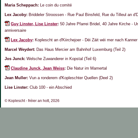
Maria Scheppach:
Le coin du comité
Lex Jacoby:
Briddeler Stroossen - Rue Paul Binsfeld, Rue du Tilleul an d'
Guy Linster, Lise Linster
:
50 Jahre Pfarrei Bridel, 40 Jahre Kirche - U
anniversaire
Lex Jacoby
:
Koplescht an d'Kiirchejoer - Déi Zäit wéi mer nach Kanne
Marcel Weydert:
Das Haus Mercier am Bahnhof Luxemburg (Teil 2)
Jos Junck:
Welsche Zuwanderer in Kopstal (Teil 6)
Claudine Junck, Jean Weiss
:
Die Natur im Mamertal
Jean Muller:
Vun a ronderem d'Kopleschter Quellen (Deel 2)
Lise Linster:
Club 100 - ein Abschied
© Koplescht - fréier an hott, 2026