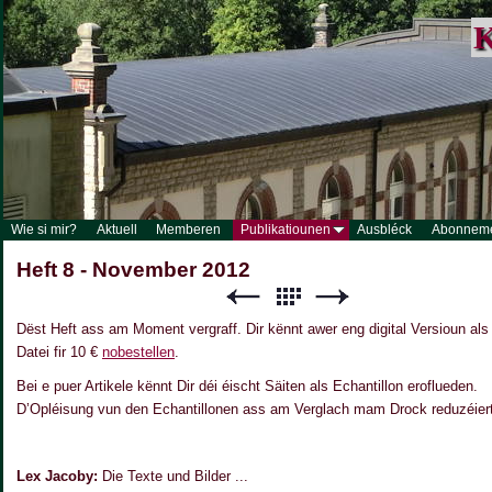
K
Wie si mir?
Aktuell
Memberen
Publikatiounen
Ausbléck
Abonnem
Heft 8 - November 2012
Dëst Heft ass am Moment vergraff. Dir kënnt awer eng digital Versioun al
Datei fir 10 €
nobestellen
.
Bei e puer Artikele kënnt Dir déi éischt Säiten als Echantillon eroflueden.
D’Opléisung vun den Echantillonen ass am Verglach mam Drock reduzéiert
Lex Jacoby:
Die Texte und Bilder ...