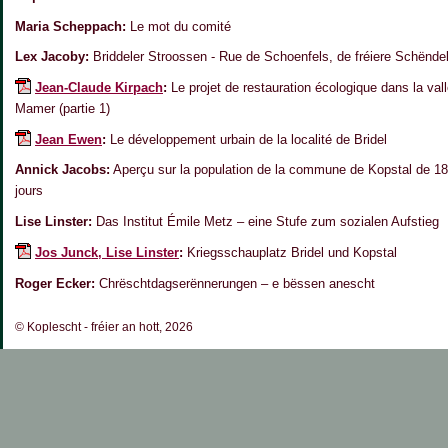
Maria Scheppach:
Le mot du comité
Lex Jacoby:
Briddeler Stroossen - Rue de Schoenfels, de fréiere Schënd
Jean-Claude Kirpach
:
Le projet de restauration écologique dans la vall
Mamer (partie 1)
Jean Ewen
:
Le développement urbain de la localité de Bridel
Annick Jacobs:
Aperçu sur la population de la commune de Kopstal de 1
jours
Lise Linster:
Das Institut Émile Metz – eine Stufe zum sozialen Aufstieg
Jos Junck, Lise Linster
:
Kriegsschauplatz Bridel und Kopstal
Roger Ecker:
Chrëschtdagserënnerungen – e bëssen anescht
© Koplescht - fréier an hott, 2026