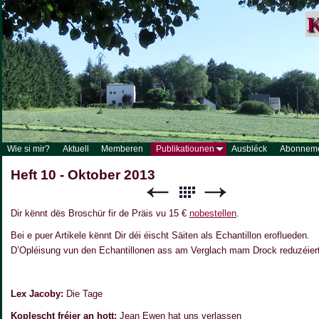
K
Wie si mir?
Aktuell
Memberen
Publikatiounen
Ausbléck
Abonnem
Heft 10 - Oktober 2013
Dir kënnt dës Broschür fir de Präis vu 15 €
nobestellen
.
Bei e puer Artikele kënnt Dir déi éischt Säiten als Echantillon eroflueden.
D’Opléisung vun den Echantillonen ass am Verglach mam Drock reduzéiert
Lex Jacoby:
Die Tage
Koplescht fréier an hott:
Jean Ewen hat uns verlassen