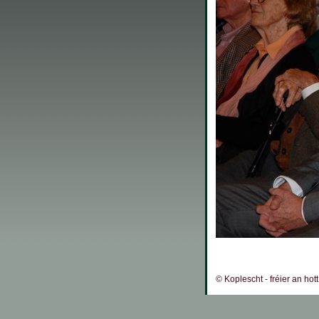
© Koplescht - fréier an hot