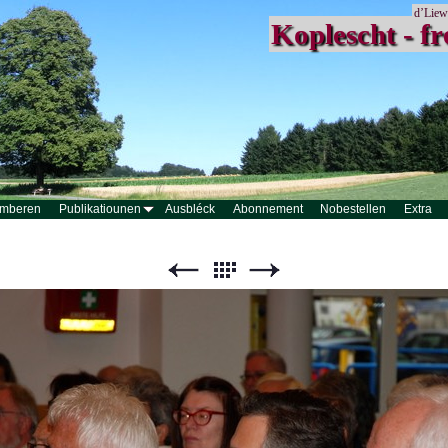
d’Liew
Koplescht - fr
mberen
Publikatiounen
Ausbléck
Abonnement
Nobestellen
Extra