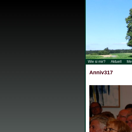
Wie si mir?
Aktuell
Me
Anniv317