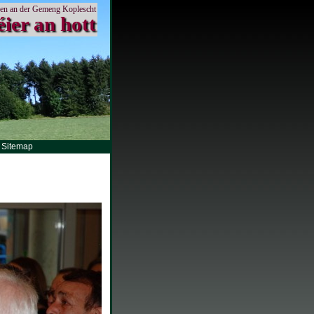
en an der Gemeng Koplescht
éier an hott
Sitemap