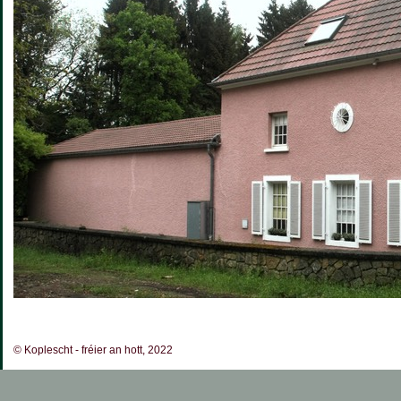
© Koplescht - fréier an hott, 2022