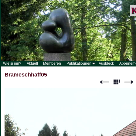
K
Wie si mir?
Aktuell
Memberen
Publikatiounen
Ausbléck
Abonnem
Brameschhaff05