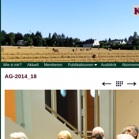
K
Wie si mir?
Aktuell
Memberen
Publikatiounen
Ausbléck
Abonnem
AG-2014_18