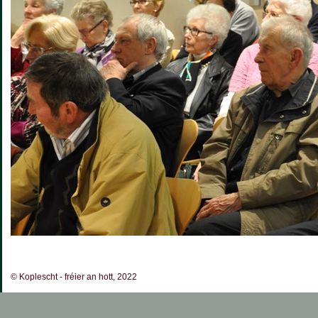
© Koplescht - fréier an hott, 2022