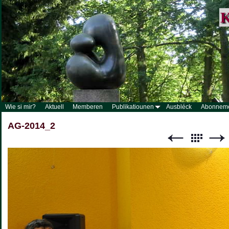
K
Wie si mir?
Aktuell
Memberen
Publikatiounen
Ausbléck
Abonnem
AG-2014_2