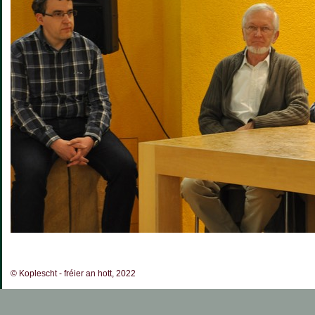
© Koplescht - fréier an hott, 2022