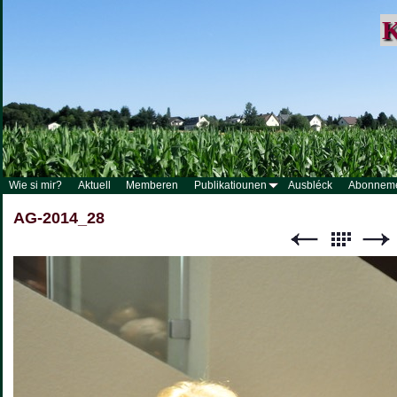
K
Wie si mir?
Aktuell
Memberen
Publikatiounen
Ausbléck
Abonnem
AG-2014_28