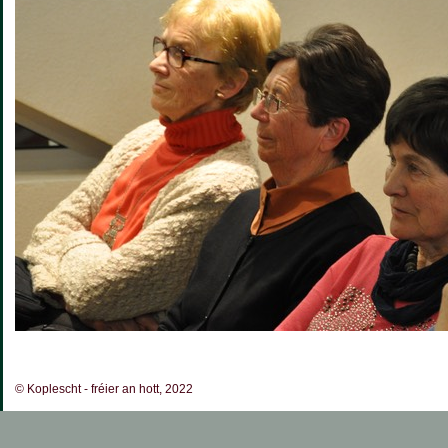
© Koplescht - fréier an hott, 2022