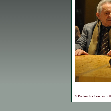
© Koplescht - fréier an hot