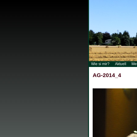
Wie si mir?
Aktuell
Me
AG-2014_4