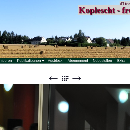
d’Liew
Koplescht - fr
mberen
Publikatiounen
Ausbléck
Abonnement
Nobestellen
Extra