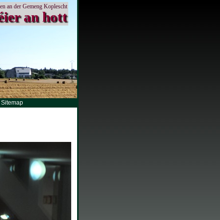
en an der Gemeng Koplescht
éier an hott
Sitemap