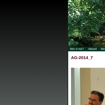
Wie si mir?
Aktuell
Me
AG-2014_7