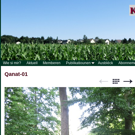
K
Wie si mir?
Aktuell
Memberen
Publikatiounen
Ausbléck
Abonnem
Qanat-01