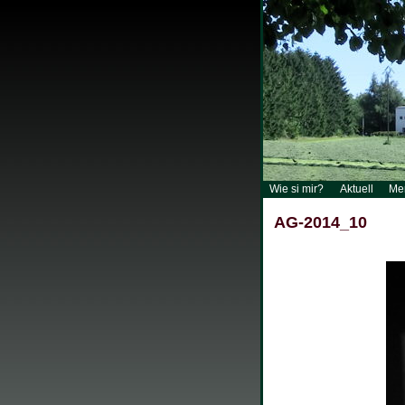
Wie si mir?
Aktuell
Me
AG-2014_10