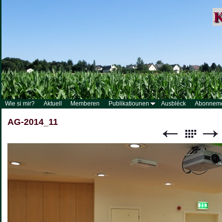
K
Wie si mir?
Aktuell
Memberen
Publikatiounen
Ausbléck
Abonnem
AG-2014_11