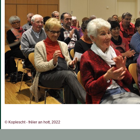
© Koplescht - fréier an hott, 2022