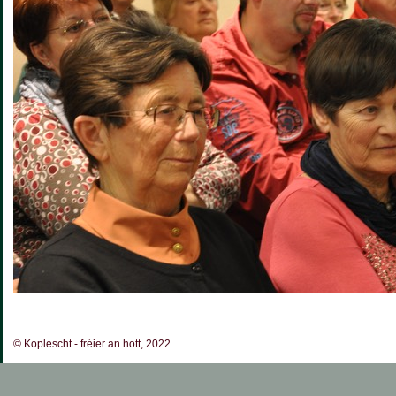
© Koplescht - fréier an hott, 2022