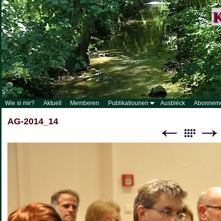
K
Wie si mir?
Aktuell
Memberen
Publikatiounen
Ausbléck
Abonnem
AG-2014_14