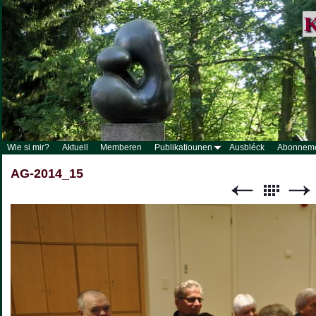
K
Wie si mir?
Aktuell
Memberen
Publikatiounen
Ausbléck
Abonnem
AG-2014_15