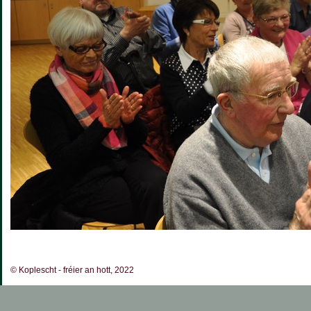
© Koplescht - fréier an hott, 2022