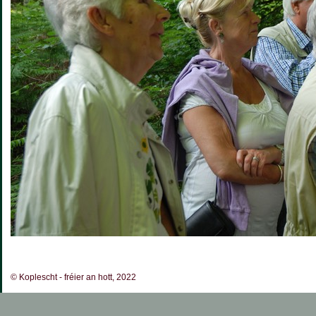
© Koplescht - fréier an hott, 2022