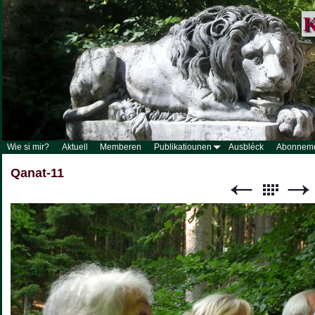
K
Wie si mir?
Aktuell
Memberen
Publikatiounen
Ausbléck
Abonnem
Qanat-11