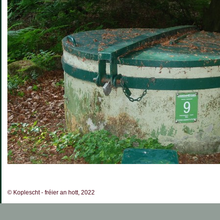
© Koplescht - fréier an hott, 2022