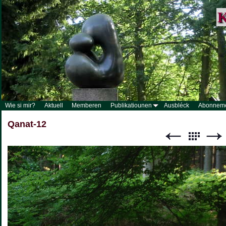
K
Wie si mir?
Aktuell
Memberen
Publikatiounen
Ausbléck
Abonnem
Qanat-12