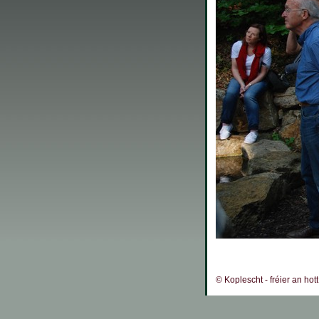
© Koplescht - fréier an hot