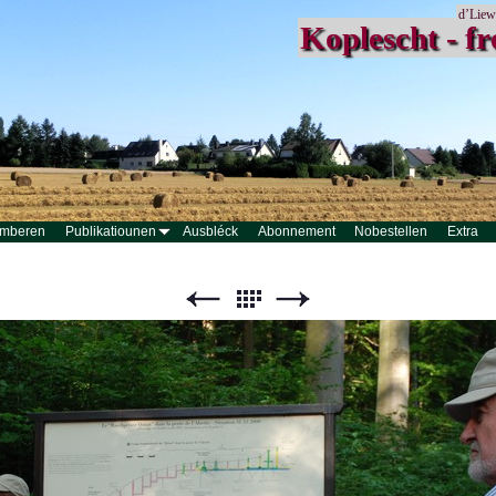
d’Liew
Koplescht - fr
mberen
Publikatiounen
Ausbléck
Abonnement
Nobestellen
Extra