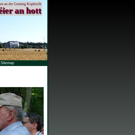
en an der Gemeng Koplescht
éier an hott
Sitemap