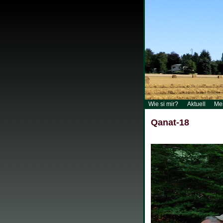
Wie si mir?
Aktuell
Me
Qanat-18