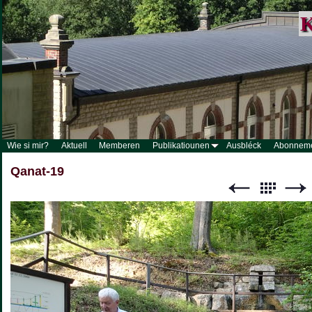
K
Wie si mir?
Aktuell
Memberen
Publikatiounen
Ausbléck
Abonnem
Qanat-19