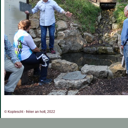
© Koplescht - fréier an hott, 2022