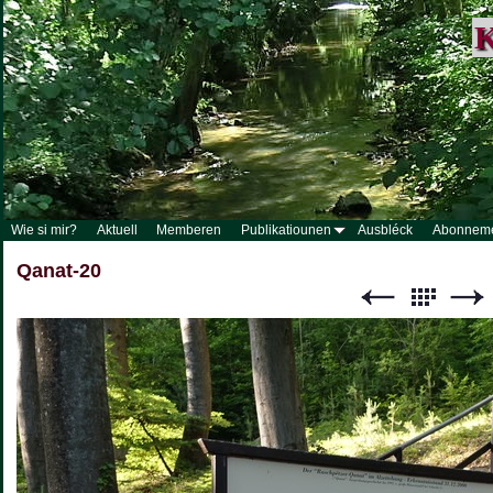
K
Wie si mir?
Aktuell
Memberen
Publikatiounen
Ausbléck
Abonnem
Qanat-20