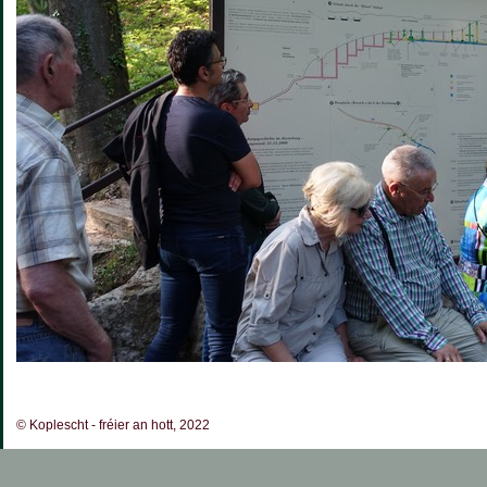
© Koplescht - fréier an hott, 2022