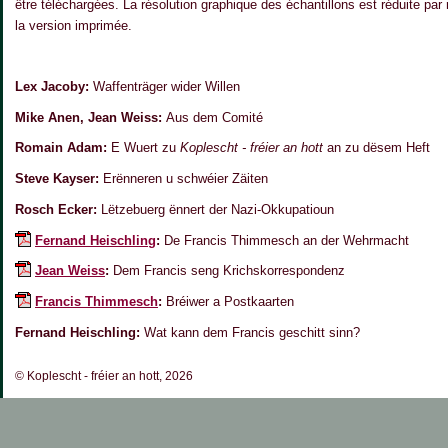
être téléchargées. La résolution graphique des échantillons est réduite par 
la version imprimée.
Lex Jacoby:
Waffenträger wider Willen
Mike Anen, Jean Weiss:
Aus dem Comité
Romain Adam:
E Wuert zu
Koplescht - fréier an hott
an zu dësem Heft
Steve Kayser:
Erënneren u schwéier Zäiten
Rosch Ecker:
Lëtzebuerg ënnert der Nazi-Okkupatioun
Fernand Heischling
:
De Francis Thimmesch an der Wehrmacht
Jean Weiss
:
Dem Francis seng Krichskorrespondenz
Francis Thimmesch
:
Bréiwer a Postkaarten
Fernand Heischling:
Wat kann dem Francis geschitt sinn?
© Koplescht - fréier an hott, 2026