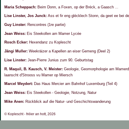
Maria Scheppach:
Beim Donn, a Foxen, op der Bréck, a Gaasch ...
Lise Linster, Jos Junck:
Ass et fir eng glécklech Stonn, da geet ee bei 
Guy Linster:
Rencontres (1re partie)
Jean Weiss:
Eis Steekollen am Mamer Lycée
Rosch Ecker:
Hexendanz zu Koplescht
Jängi Muller:
Weekräizer a Kapellen an eiser Gemeng (Deel 2)
Lise Linster:
Jean-Pierre Junius zum 90. Geburtstag
R. Maquil, B. Kausch, V. Meister:
Geologie, Geomorphologie am Mamerda
laanscht d'Strooss vu Mamer op Miersch
Marcel Weydert:
Das Haus Mercier am Bahnhof Luxemburg (Teil 4)
Jean Weiss:
Eis Steekollen - Geologie, Notzung, Natur
Mike Anen:
Rückblick auf die Natur- und Geschichtswanderung
© Koplescht - fréier an hott, 2026