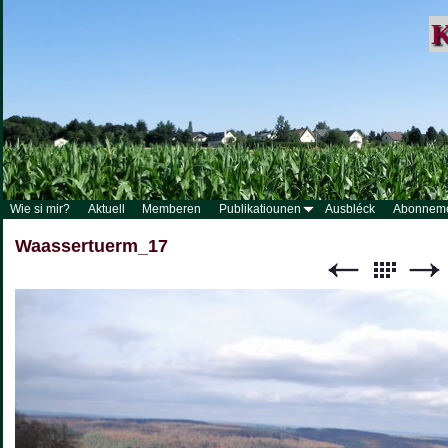
K
Wie si mir?
Aktuell
Memberen
Publikatiounen
Ausbléck
Abonnem
Waassertuerm_17