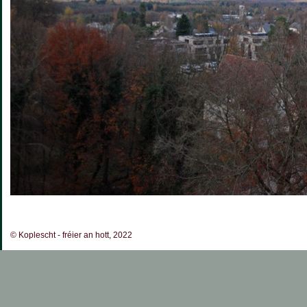
© Koplescht - fréier an hott, 2022