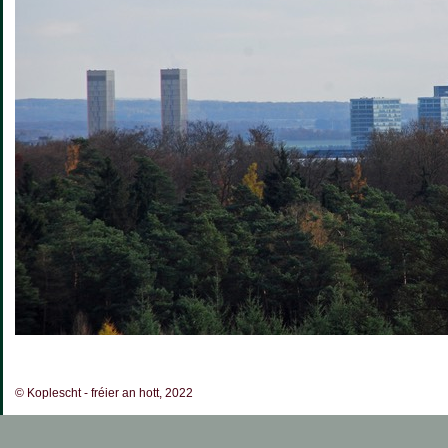
© Koplescht - fréier an hott, 2022