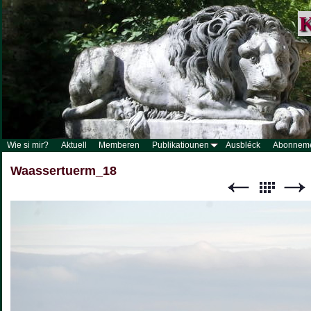
K
Wie si mir?
Aktuell
Memberen
Publikatiounen
Ausbléck
Abonnem
Waassertuerm_18