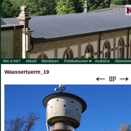
K
Wie si mir?
Aktuell
Memberen
Publikatiounen
Ausbléck
Abonnem
Waassertuerm_19