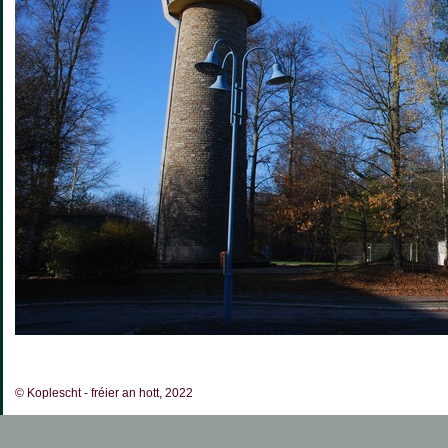
© Koplescht - fréier an hott, 2022