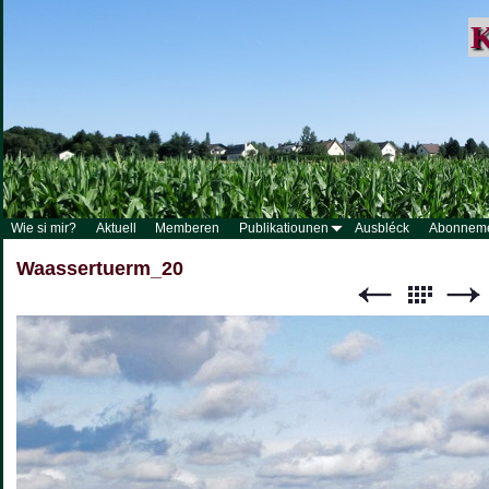
K
Wie si mir?
Aktuell
Memberen
Publikatiounen
Ausbléck
Abonnem
Waassertuerm_20