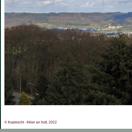
© Koplescht - fréier an hott, 2022