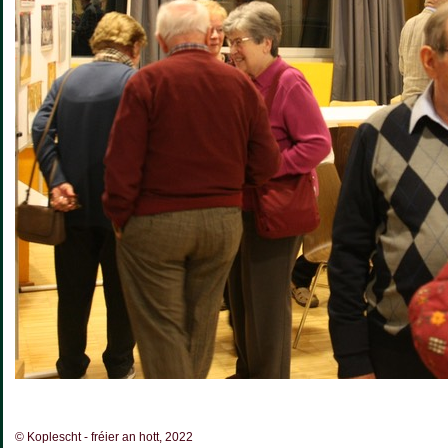
© Koplescht - fréier an hott, 2022