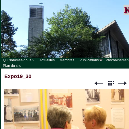
K
Qui sommes-nous ?
Actualités
Membres
Publications
Prochainemen
Plan du site
Expo19_30