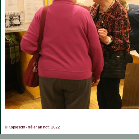
© Koplescht - fréier an hott, 2022