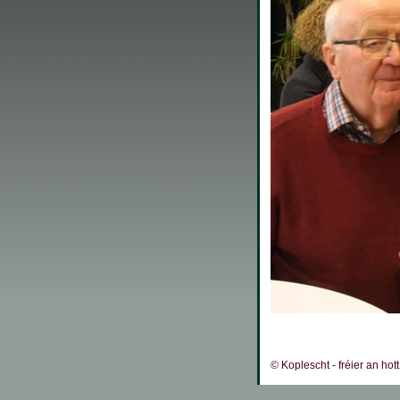
© Koplescht - fréier an hot