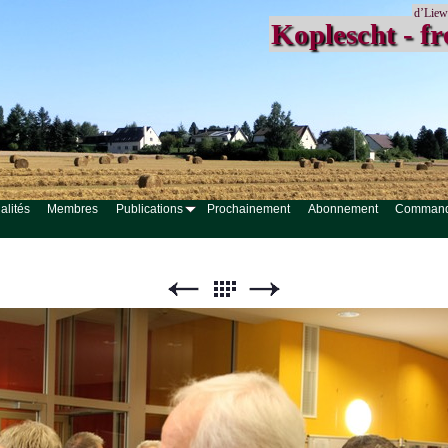
d’Liew
Koplescht - fr
alités
Membres
Publications
Prochainement
Abonnement
Comman