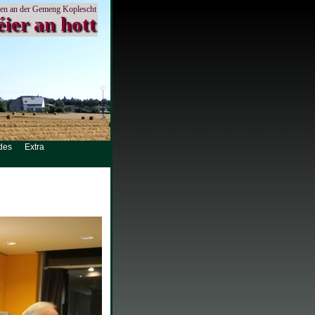
en an der Gemeng Koplescht
éier an hott
des
Extra