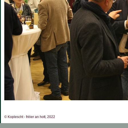
© Koplescht - fréier an hott, 2022