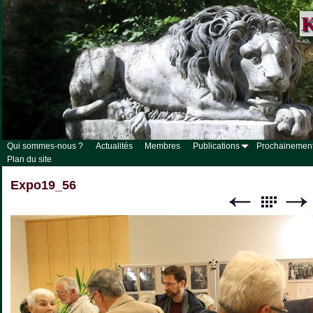
K
Qui sommes-nous ?
Actualités
Membres
Publications
Prochainemen
Plan du site
Expo19_56