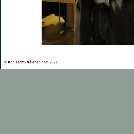
© Koplescht - fréier an hott, 2022