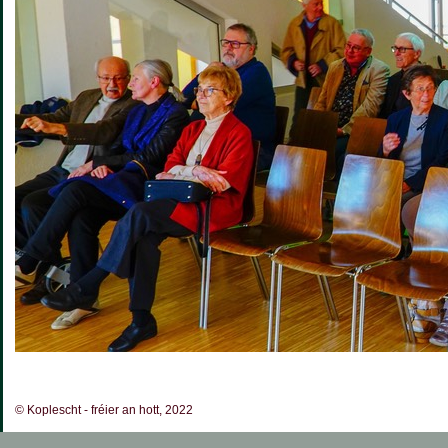
© Koplescht - fréier an hott, 2022