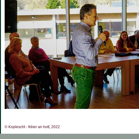
© Koplescht - fréier an hott, 2022