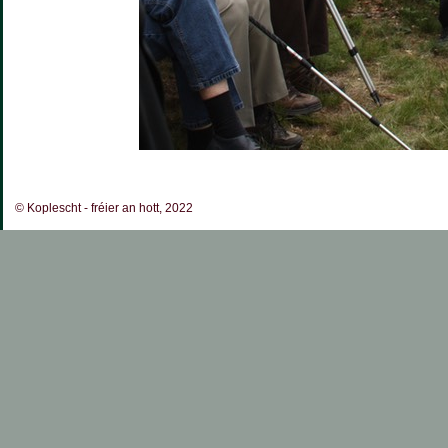
© Koplescht - fréier an hott, 2022