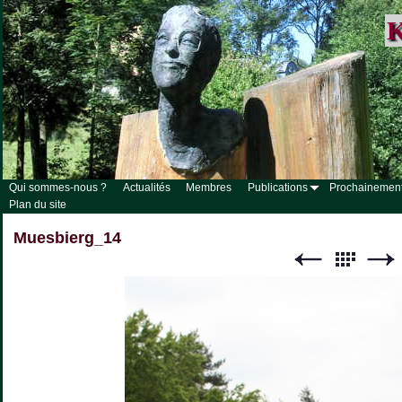
K
Qui sommes-nous ?
Actualités
Membres
Publications
Prochainemen
Plan du site
Muesbierg_14