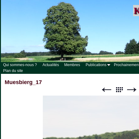
K
Qui sommes-nous ?
Actualités
Membres
Publications
Prochainemen
Plan du site
Muesbierg_17