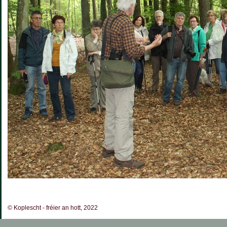
© Koplescht - fréier an hott, 2022