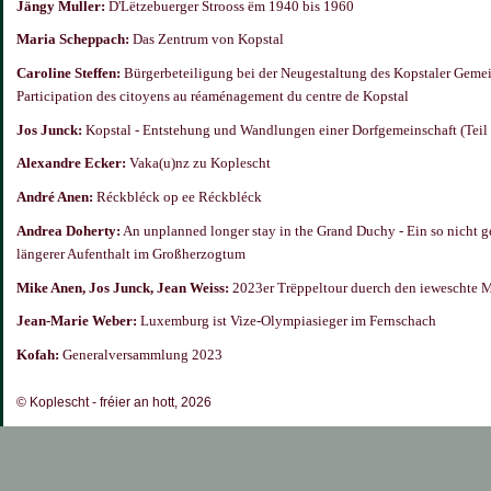
Jängy Muller:
D'Lëtzebuerger Strooss ëm 1940 bis 1960
Maria Scheppach:
Das Zentrum von Kopstal
Caroline Steffen:
Bürgerbeteiligung bei der Neugestaltung des Kopstaler Gemei
Participation des citoyens au réaménagement du centre de Kopstal
Jos Junck:
Kopstal - Entstehung und Wandlungen einer Dorfgemeinschaft (Teil 
Alexandre Ecker:
Vaka(u)nz zu Koplescht
André Anen:
Réckbléck op ee Réckbléck
Andrea Doherty:
An unplanned longer stay in the Grand Duchy - Ein so nicht g
längerer Aufenthalt im Großherzogtum
Mike Anen, Jos Junck, Jean Weiss:
2023er Trëppeltour duerch den ieweschte 
Jean-Marie Weber:
Luxemburg ist Vize-Olympiasieger im Fernschach
Kofah:
Generalversammlung 2023
© Koplescht - fréier an hott, 2026