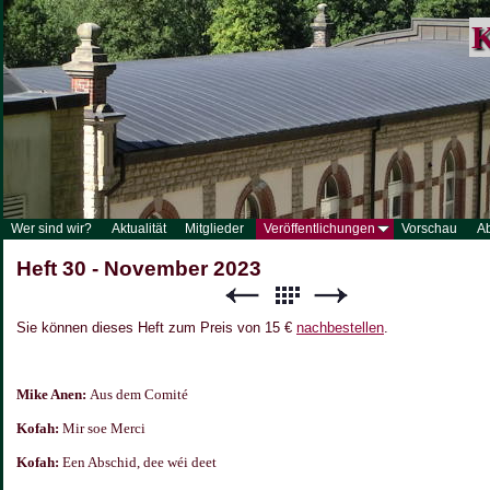
K
Wer sind wir?
Aktualität
Mitglieder
Veröffentlichungen
Vorschau
A
Heft 30 - November 2023
Sie können dieses Heft zum Preis von 15 €
nachbestellen
.
Mike Anen:
Aus dem Comité
Kofah:
Mir soe Merci
Kofah:
Een Abschid, dee wéi deet