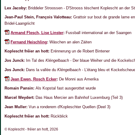
Lex Jacoby:
Briddeler Stroossen - D'Strooss tëschent Koplescht an der S
Jean-Paul Stein, François Valotteau:
Grattoir sur bout de grande lame en
Bridel-Laangriicht
Armand Flesch, Lise Linster
:
Fussball international an der Saangen
Fernand Heischling
:
Wäschen an alen Zäiten
Koplescht fréier an hott:
Erënnerung un de Robert Bintener
Jos Junck:
Im Tal des
Kléngelbaach
- Der blaue Weiher und die Kockelsch
Jos Junck:
Dans la vallée du
Kléngelbaach
- L'étang bleu et Kockelscheue
Jean Ewen, Rosch Ecker
:
De Monni aus Amerika
Romain Pansin:
Als Kopstal fast ausgerottet wurde
Marcel Weydert:
Das Haus Mercier am Bahnhof Luxemburg (Teil 3)
Jean Muller:
Vun a ronderem d'Kopleschter Quellen (Deel 3)
Koplescht fréier an hott:
Rückblick
© Koplescht - fréier an hott, 2026