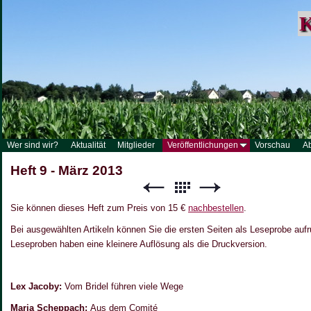
K
Wer sind wir?
Aktualität
Mitglieder
Veröffentlichungen
Vorschau
A
Heft 9 - März 2013
Sie können dieses Heft zum Preis von 15 €
nachbestellen
.
Bei ausgewählten Artikeln können Sie die ersten Seiten als Leseprobe aufr
Leseproben haben eine kleinere Auflösung als die Druckversion.
Lex Jacoby:
Vom Bridel führen viele Wege
Maria Scheppach:
Aus dem Comité