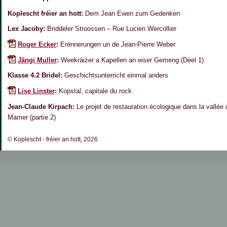
Koplescht fréier an hott:
Dem Jean Ewen zum Gedenken
Lex Jacoby:
Briddeler Stroossen – Rue Lucien Wercollier
Roger Ecker
:
Erënnerungen un de Jean-Pierre Weber
Jängi Muller
:
Weekräizer a Kapellen an eiser Gemeng (Deel 1)
Klasse 4.2 Bridel:
Geschichtsunterricht einmal anders
Lise Linster
:
Kopstal, capitale du rock
Jean-Claude Kirpach:
Le projet de restauration écologique dans la vallée 
Mamer (partie 2)
© Koplescht - fréier an hott, 2026