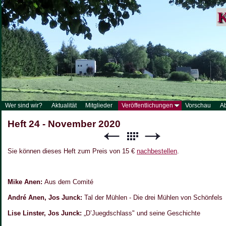
K
Wer sind wir?
Aktualität
Mitglieder
Veröffentlichungen
Vorschau
A
Heft 24 - November 2020
Sie können dieses Heft zum Preis von 15 €
nachbestellen
.
Mike Anen:
Aus dem Comité
André Anen, Jos Junck:
Tal der Mühlen - Die drei Mühlen von Schönfels
Lise Linster, Jos Junck:
„D’Juegdschlass" und seine Geschichte