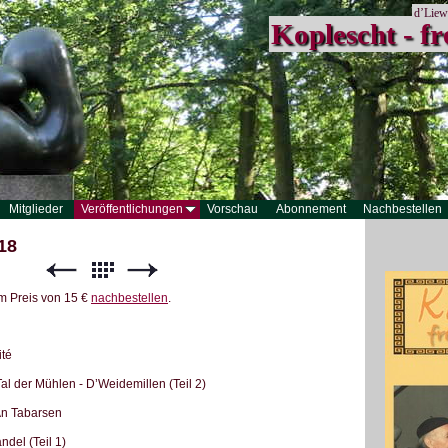
d’Liew
Koplescht - fr
Mitglieder
Veröffentlichungen
Vorschau
Abonnement
Nachbestellen
18
m Preis von 15 €
nachbestellen
.
té
al der Mühlen - D’Weidemillen (Teil 2)
n Tabarsen
ndel (Teil 1)