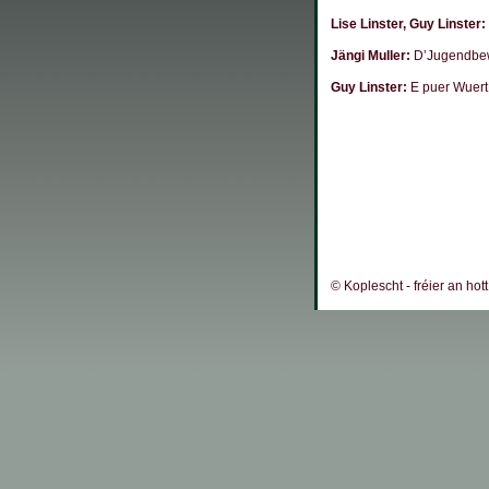
Lise Linster, Guy Linster:
Jängi Muller:
D’Jugendbew
Guy Linster:
E puer Wuert
© Koplescht - fréier an hot