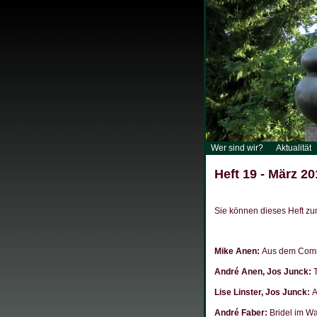
Wer sind wir?
Aktualität
Heft 19 - März 20
Sie können dieses Heft zu
Mike Anen:
Aus dem Comi
André Anen, Jos Junck:
T
Lise Linster, Jos Junck:
A
André Faber:
Bridel im Wa