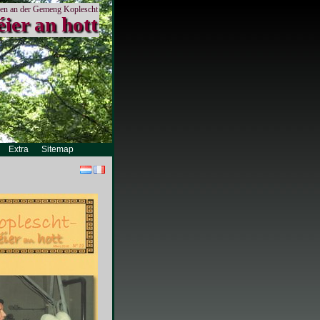
en an der Gemeng Koplescht
éier an hott
Extra
Sitemap