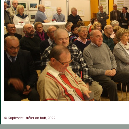
© Koplescht - fréier an hott, 2022