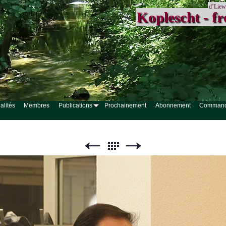
d’Liew
Koplescht - fr
alités
Membres
Publications
Prochainement
Abonnement
Comman