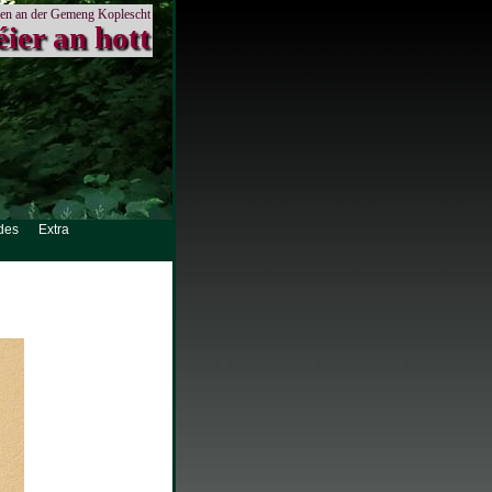
en an der Gemeng Koplescht
éier an hott
des
Extra