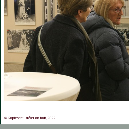
© Koplescht - fréier an hott, 2022