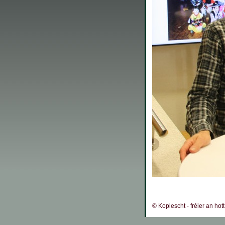
© Koplescht - fréier an hot