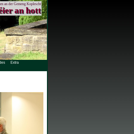
en an der Gemeng Koplescht
éier an hott
des
Extra