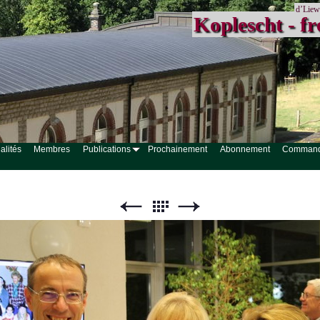
d’Liew
Koplescht - fr
alités
Membres
Publications
Prochainement
Abonnement
Comman