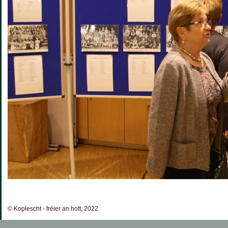
© Koplescht - fréier an hott, 2022