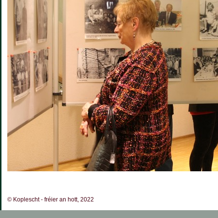
© Koplescht - fréier an hott, 2022