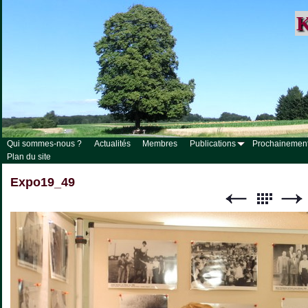
K
Qui sommes-nous ?
Actualités
Membres
Publications
Prochainemen
Plan du site
Expo19_49