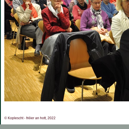
© Koplescht - fréier an hott, 2022